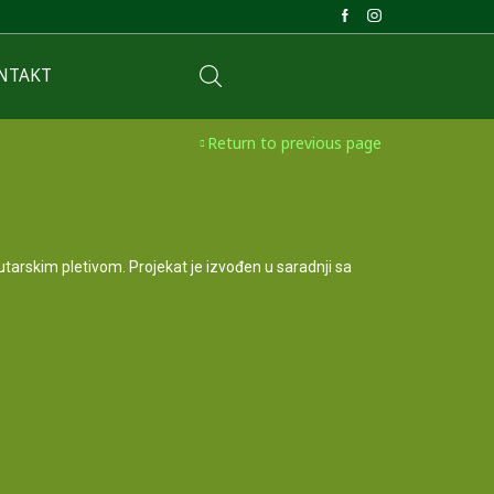
NTAKT
Return to previous page
putarskim pletivom. Projekat je izvođen u saradnji sa