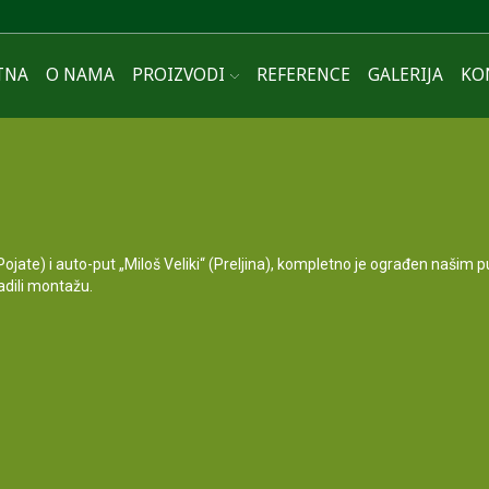
TNA
O NAMA
PROIZVODI
REFERENCE
GALERIJA
KO
Pojate) i auto-put „Miloš Veliki“ (Preljina), kompletno je ograđen našim 
adili montažu.