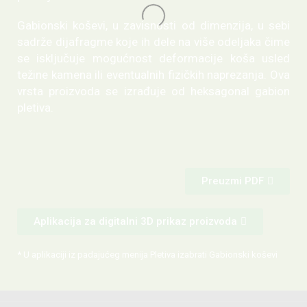
Gabionski koševi, u zavisnosti od dimenzija, u sebi
sadrže dijafragme koje ih dele na više odeljaka čime
se isključuje mogućnost deformacije koša usled
težine kamena ili eventualnih fizičkih naprezanja. Ova
vrsta proizvoda se izrađuje od heksagonal gabion
pletiva.
Preuzmi PDF
Aplikacija za digitalni 3D prikaz proizvoda
* U aplikaciji iz padajućeg menija Pletiva izabrati Gabionski koševi