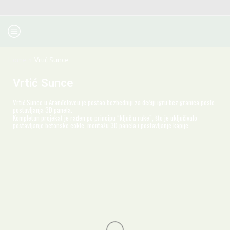
Home
Vrtić Sunce
Vrtić Sunce
Vrtić Sunce u Aranđelovcu je postao bezbedniji za dečiji igru bez granica posle
postavljanja 3D panela.
Kompletan projekat je rađen po principu “ključ u ruke”, što je uključivalo
postavljanje betonske cokle, montažu 3D panela i postavljanje kapije.